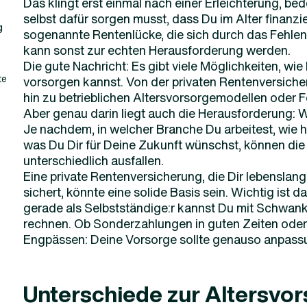
Das klingt erst einmal nach einer Erleichterung, be
selbst dafür sorgen musst, dass Du im Alter finanziel
g
sogenannte Rentenlücke, die sich durch das Fehlen 
kann sonst zur echten Herausforderung werden.
Die gute Nachricht: Es gibt viele Möglichkeiten, wi
te
vorsorgen kannst. Von der privaten Rentenversiche
hin zu betrieblichen Altersvorsorgemodellen oder F
Aber genau darin liegt auch die Herausforderung: 
Je nachdem, in welcher Branche Du arbeitest, wie
was Du Dir für Deine Zukunft wünschst, können die
unterschiedlich ausfallen.
Eine private Rentenversicherung, die Dir lebenslan
sichert, könnte eine solide Basis sein. Wichtig ist dab
gerade als Selbstständige:r kannst Du mit Schwa
rechnen. Ob Sonderzahlungen in guten Zeiten oder
Engpässen: Deine Vorsorge sollte genauso anpassu
Unterschiede zur Altersvo