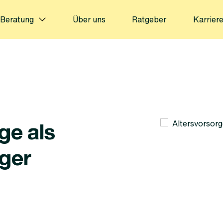
Beratung
Über uns
Ratgeber
Karrier
ge als
iger