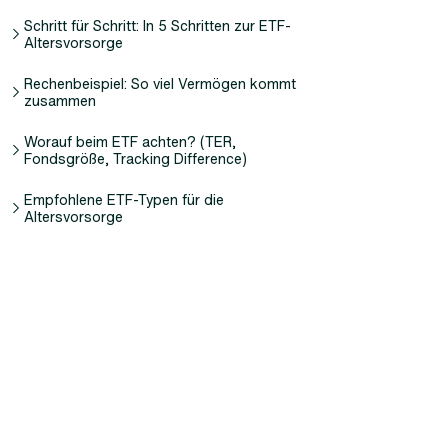
Schritt für Schritt: In 5 Schritten zur ETF-
Altersvorsorge
Rechenbeispiel: So viel Vermögen kommt
zusammen
Worauf beim ETF achten? (TER,
Fondsgröße, Tracking Difference)
Empfohlene ETF-Typen für die
Altersvorsorge
Strategien: Buy-and-Hold, Cost-
Averaging und Diversifikation
ETF-Depot vs. fondsgebundene
Rentenversicherung
Steuerliche Aspekte (Abgeltungssteuer
und Vorabpauschale)
Häufige Fragen zur ETF-Altersvorsorge