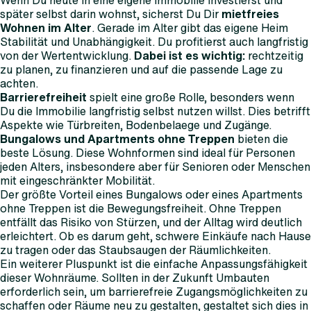
Wenn Du heute in eine eigene Immobilie investierst und
später selbst darin wohnst, sicherst Du Dir
mietfreies
Wohnen im Alter
. Gerade im Alter gibt das eigene Heim
Stabilität und Unabhängigkeit. Du profitierst auch langfristig
von der Wertentwicklung.
Dabei ist es wichtig:
rechtzeitig
zu planen, zu finanzieren und auf die passende Lage zu
achten.
Barrierefreiheit
spielt eine große Rolle, besonders wenn
Du die Immobilie langfristig selbst nutzen willst. Dies betrifft
Aspekte wie Türbreiten, Bodenbelaege und Zugänge.
Bungalows und Apartments ohne Treppen
bieten die
beste Lösung. Diese Wohnformen sind ideal für Personen
jeden Alters, insbesondere aber für Senioren oder Menschen
mit eingeschränkter Mobilität.
Der größte Vorteil eines Bungalows oder eines Apartments
ohne Treppen ist die Bewegungsfreiheit. Ohne Treppen
entfällt das Risiko von Stürzen, und der Alltag wird deutlich
erleichtert. Ob es darum geht, schwere Einkäufe nach Hause
zu tragen oder das Staubsaugen der Räumlichkeiten.
Ein weiterer Pluspunkt ist die einfache Anpassungsfähigkeit
dieser Wohnräume. Sollten in der Zukunft Umbauten
erforderlich sein, um barrierefreie Zugangsmöglichkeiten zu
schaffen oder Räume neu zu gestalten, gestaltet sich dies in