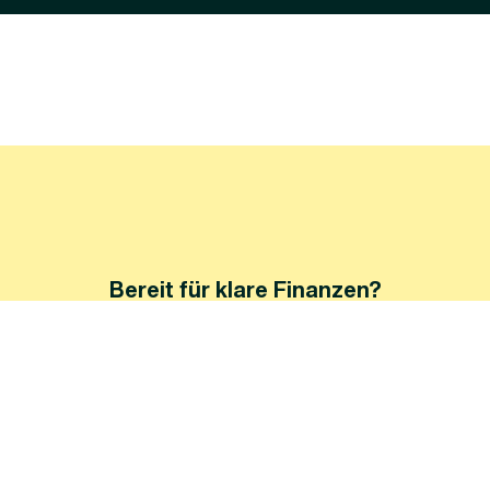
Bereit für klare Finanzen?
Sei ein KÄPSELE und lass es uns machen!
Termin vereinbaren