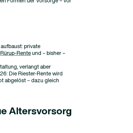
esten Formen der Vorsorge – vor
 aufbaust: private
e
Rürup-Rente
und – bisher –
staltung, verlangt aber
6: Die Riester-Rente wird
t abgelöst – dazu gleich
e Altersvorsorg