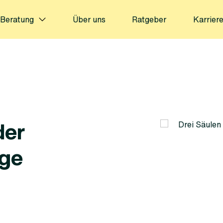
Beratung
Über uns
Ratgeber
Karrier
der
rge