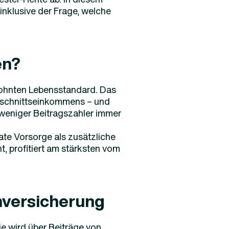
inklusive der Frage, welche
en?
ewohnten Lebensstandard. Das
chschnittseinkommens – und
eniger Beitragszahler immer
ate Vorsorge als zusätzliche
, profitiert am stärksten vom
enversicherung
ie wird über Beiträge von