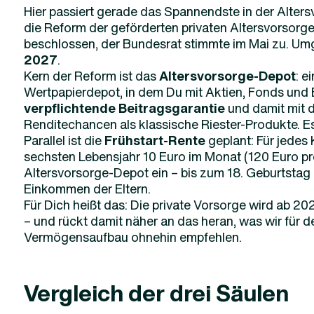
Hier passiert gerade das Spannendste in der Alter
die Reform der geförderten privaten Altersvorsorg
beschlossen, der Bundesrat stimmte im Mai zu. Um
2027
.
Kern der Reform ist das
Altersvorsorge-Depot
: e
Wertpapierdepot, in dem Du mit Aktien, Fonds und E
verpflichtende Beitragsgarantie
und damit mit d
Renditechancen als klassische Riester-Produkte. Es 
Parallel ist die
Frühstart-Rente
geplant: Für jedes 
sechsten Lebensjahr 10 Euro im Monat (120 Euro pro
Altersvorsorge-Depot ein – bis zum 18. Geburtsta
Einkommen der Eltern.
Für Dich heißt das: Die private Vorsorge wird ab 20
– und rückt damit näher an das heran, was wir für d
Vermögensaufbau ohnehin empfehlen.
Vergleich der drei Säulen