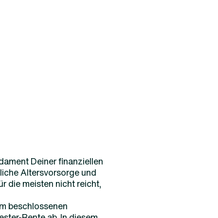
dament Deiner finanziellen
bliche Altersvorsorge und
ür die meisten nicht reicht,
em beschlossenen
ester-Rente ab. In diesem