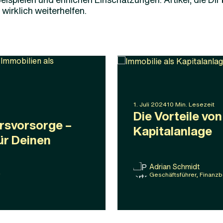
irklich weiterhelfen.
1
.
Juli
2024
10
Min. Lesezeit
Die Vorteile von
ersvorsorge –
Kapitalanlage
ür Deinen
Adrian Schmidt
Geschäftsführer, Finanzb